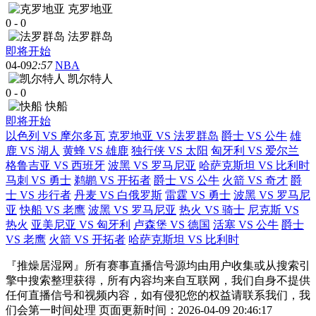
克罗地亚
0
-
0
法罗群岛
即将开始
04-09
2:57
NBA
凯尔特人
0
-
0
快船
即将开始
以色列 VS 摩尔多瓦
克罗地亚 VS 法罗群岛
爵士 VS 公牛
雄
鹿 VS 湖人
黄蜂 VS 雄鹿
独行侠 VS 太阳
匈牙利 VS 爱尔兰
格鲁吉亚 VS 西班牙
波黑 VS 罗马尼亚
哈萨克斯坦 VS 比利时
马刺 VS 勇士
鹈鹕 VS 开拓者
爵士 VS 公牛
火箭 VS 奇才
爵
士 VS 步行者
丹麦 VS 白俄罗斯
雷霆 VS 勇士
波黑 VS 罗马尼
亚
快船 VS 老鹰
波黑 VS 罗马尼亚
热火 VS 骑士
尼克斯 VS
热火
亚美尼亚 VS 匈牙利
卢森堡 VS 德国
活塞 VS 公牛
爵士
VS 老鹰
火箭 VS 开拓者
哈萨克斯坦 VS 比利时
『推燥居湿网』所有赛事直播信号源均由用户收集或从搜索引
擎中搜索整理获得，所有内容均来自互联网，我们自身不提供
任何直播信号和视频内容，如有侵犯您的权益请联系我们，我
们会第一时间处理 页面更新时间：2026-04-09 20:46:17