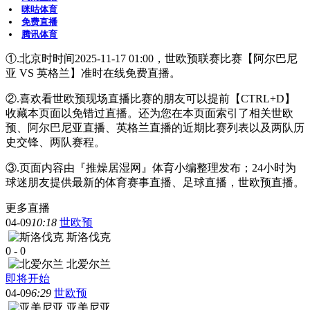
咪咕体育
免费直播
腾讯体育
①.北京时时间2025-11-17 01:00，世欧预联赛比赛【阿尔巴尼
亚 VS 英格兰】准时在线免费直播。
②.喜欢看世欧预现场直播比赛的朋友可以提前【CTRL+D】
收藏本页面以免错过直播。还为您在本页面索引了相关世欧
预、阿尔巴尼亚直播、英格兰直播的近期比赛列表以及两队历
史交锋、两队赛程。
③.页面内容由『推燥居湿网』体育小编整理发布；24小时为
球迷朋友提供最新的体育赛事直播、足球直播，世欧预直播。
更多直播
04-09
10:18
世欧预
斯洛伐克
0
-
0
北爱尔兰
即将开始
04-09
6:29
世欧预
亚美尼亚