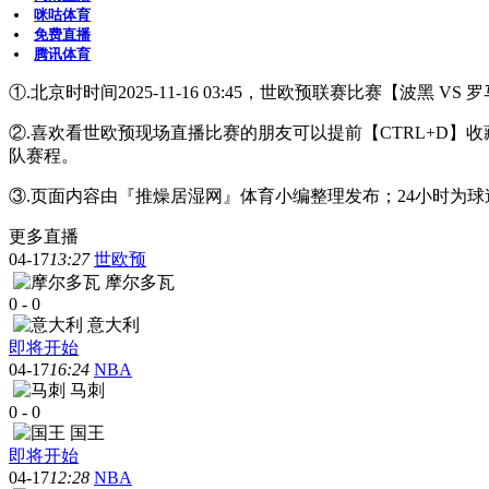
咪咕体育
免费直播
腾讯体育
①.北京时时间2025-11-16 03:45，世欧预联赛比赛【波黑 
②.喜欢看世欧预现场直播比赛的朋友可以提前【CTRL+D
队赛程。
③.页面内容由『推燥居湿网』体育小编整理发布；24小时为
更多直播
04-17
13:27
世欧预
摩尔多瓦
0
-
0
意大利
即将开始
04-17
16:24
NBA
马刺
0
-
0
国王
即将开始
04-17
12:28
NBA