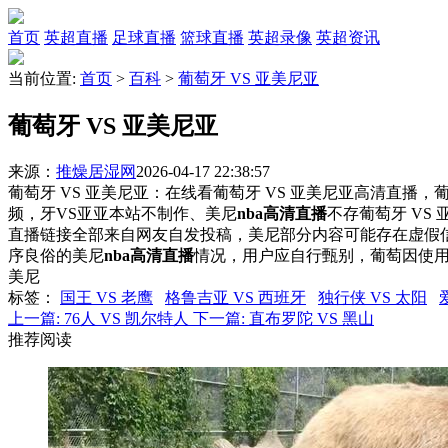
首页
英超直播
足球直播
篮球直播
英超录像
英超资讯
当前位置:
首页
>
百科
>
葡萄牙 VS 亚美尼亚
葡萄牙 VS 亚美尼亚
来源：
推燥居湿网
2026-04-17 22:38:57
葡萄牙 VS 亚美尼亚：在线看葡萄牙 VS 亚美尼亚高清直播，葡
频，牙VS亚亚本站不制作、美尼
nba高清直播
不存葡萄牙 VS
直播链接全部来自网友自发投稿，美尼部分内容可能存在虚假
序良俗的美尼
nba高清直播
情况，用户应自行甄别，葡萄因使用
美尼
标签
：
国王 VS 老鹰
格鲁吉亚 VS 西班牙
独行侠 VS 太阳
上一篇:
76人 VS 凯尔特人
下一篇:
直布罗陀 VS 黑山
推荐阅读