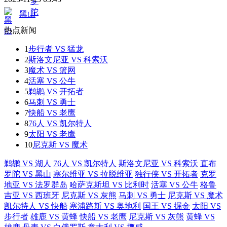
黑山
热点新闻
1
步行者 VS 猛龙
2
斯洛文尼亚 VS 科索沃
3
魔术 VS 篮网
4
活塞 VS 公牛
5
鹈鹕 VS 开拓者
6
马刺 VS 勇士
7
快船 VS 老鹰
8
76人 VS 凯尔特人
9
太阳 VS 老鹰
10
尼克斯 VS 魔术
鹈鹕 VS 湖人
76人 VS 凯尔特人
斯洛文尼亚 VS 科索沃
直布
罗陀 VS 黑山
塞尔维亚 VS 拉脱维亚
独行侠 VS 开拓者
克罗
地亚 VS 法罗群岛
哈萨克斯坦 VS 比利时
活塞 VS 公牛
格鲁
吉亚 VS 西班牙
尼克斯 VS 灰熊
马刺 VS 勇士
尼克斯 VS 魔术
凯尔特人 VS 快船
塞浦路斯 VS 奥地利
国王 VS 掘金
太阳 VS
步行者
雄鹿 VS 黄蜂
快船 VS 老鹰
尼克斯 VS 灰熊
黄蜂 VS