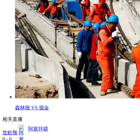
森林狼 VS 掘金
相关直播
阿塞拜疆
世欧预
0
-
0