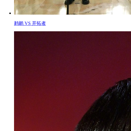
鹈鹕 VS 开拓者