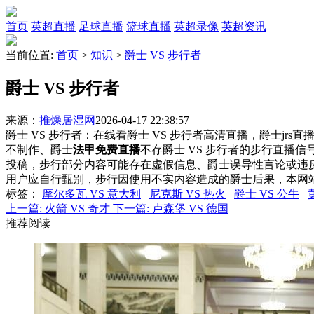
首页
英超直播
足球直播
篮球直播
英超录像
英超资讯
当前位置:
首页
>
知识
>
爵士 VS 步行者
爵士 VS 步行者
来源：
推燥居湿网
2026-04-17 22:38:57
爵士 VS 步行者：在线看爵士 VS 步行者高清直播，爵士jrs
不制作、爵士
法甲免费直播
不存爵士 VS 步行者的步行直播
投稿，步行部分内容可能存在虚假信息、爵士误导性言论或违
用户应自行甄别，步行因使用不实内容造成的爵士后果，本网
标签
：
摩尔多瓦 VS 意大利
尼克斯 VS 热火
爵士 VS 公牛
上一篇:
火箭 VS 奇才
下一篇:
卢森堡 VS 德国
推荐阅读