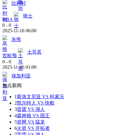
比利时
骑士
NBA
0
-
0
2025-11-16 06:00
灰熊
土耳其
世欧预
0
-
0
2025-11-16 01:00
保加利亚
热点新闻
1
斯洛文尼亚 VS 科索沃
2
凯尔特人 VS 快船
3
雷霆 VS 湖人
4
森林狼 VS 国王
5
篮网 VS 猛龙
6
火箭 VS 开拓者
7
雷霆 VS 湖人